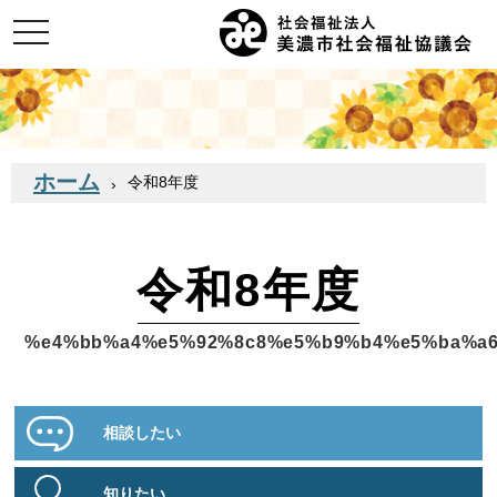
ホーム
令和8年度
令和8年度
%e4%bb%a4%e5%92%8c8%e5%b9%b4%e5%ba%a
相談したい
知りたい